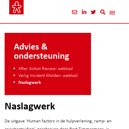
Advies &
ondersteuning
After Action Review: webtool
Veilig Incident Melden: webtool
Naslagwerk
Naslagwerk
De uitgave ‘Human factors in de hulpverlening, ramp- en
crisisbestrijding’, geschreven door Bert Timmermans, is