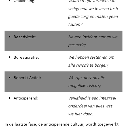
Ontkenning:
Waarom tijd verdoen aan
veiligheid, we leveren toch
goede zorg en
maken geen
fouten?
Reactiviteit:
Na een incident nemen we
pas actie;
Bureaucratie:
We hebben systemen om
alle risico’s te borgen;
Beperkt Actief:
We zijn alert op alle
mogelijke risico’s;
Anticiperend:
Veiligheid is een integraal
onderdeel van alles wat
we hier doen.
In de laatste fase, de anticiperende cultuur, wordt toegewerkt